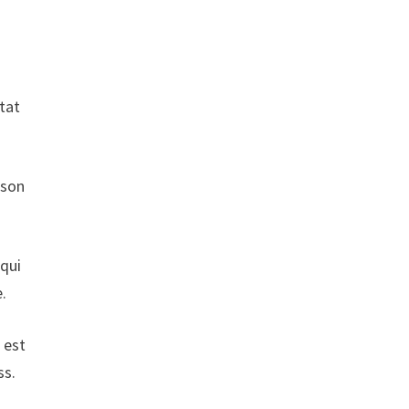
ltat
 son
 qui
.
 est
ss.