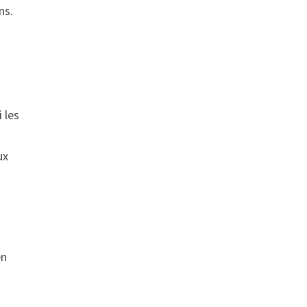
ns.
 les
ux
en