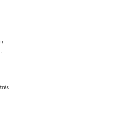
um
.
très