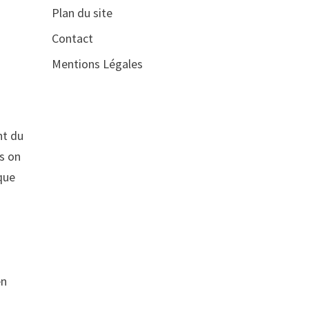
Plan du site
Contact
Mentions Légales
nt du
is on
que
en