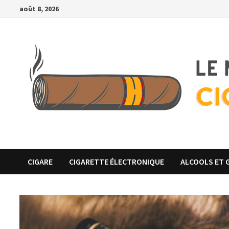
Passer
août 8, 2026
au
contenu
CIGARE
CIGARETTE ÉLECTRONIQUE
ALCOOLS ET